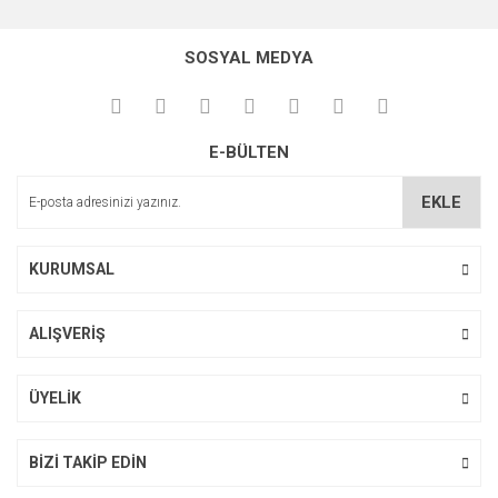
Bu ürünün fiyat bilgisi, resim, ürün açıklamalarında ve diğer
konularda yetersiz gördüğünüz noktaları öneri formunu
Bu ürüne ilk yorumu siz yapın!
kullanarak tarafımıza iletebilirsiniz.
SOSYAL MEDYA
Görüş ve önerileriniz için teşekkür ederiz.
Yorum Yaz
Ürün resmi kalitesiz, bozuk veya görüntülenemiyor.
E-BÜLTEN
Ürün açıklamasında eksik bilgiler bulunuyor.
Ürün bilgilerinde hatalar bulunuyor.
EKLE
Ürün fiyatı diğer sitelerden daha pahalı.
Bu ürüne benzer farklı alternatifler olmalı.
KURUMSAL
ALIŞVERİŞ
Gönder
ÜYELİK
BİZİ TAKİP EDİN