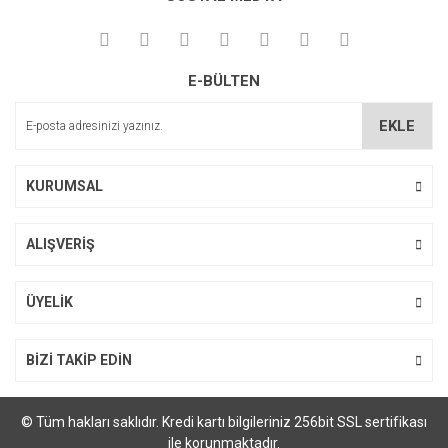
Bağlantı Elemanları
Amortisörler
E-BÜLTEN
Çekmece Rayları
EKLE
Diğer Ürünler
KURUMSAL
ALIŞVERİŞ
ÜYELİK
BİZİ TAKİP EDİN
© Tüm hakları saklıdır. Kredi kartı bilgileriniz 256bit SSL sertifikası
ile korunmaktadır.