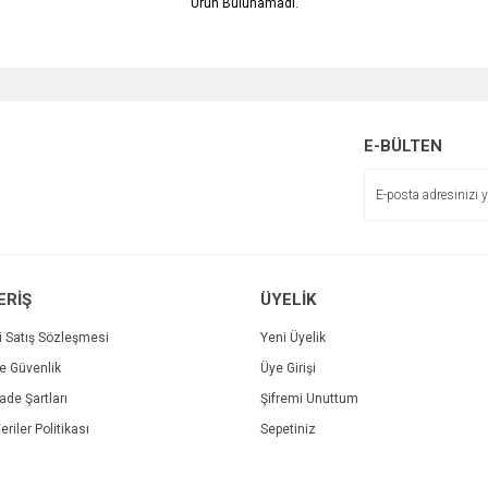
Ürün Bulunamadı.
E-BÜLTEN
ERİŞ
ÜYELİK
i Satış Sözleşmesi
Yeni Üyelik
ve Güvenlik
Üye Girişi
İade Şartları
Şifremi Unuttum
eriler Politikası
Sepetiniz