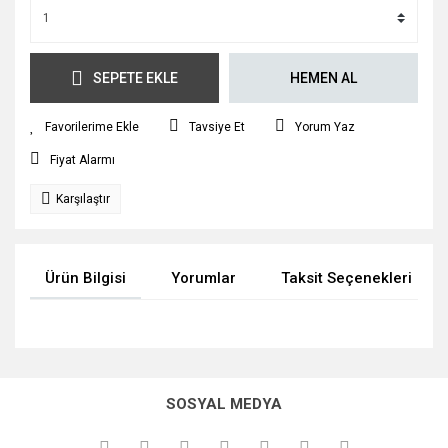
SEPETE EKLE
HEMEN AL
Tavsiye Et
Yorum Yaz
Fiyat Alarmı
Karşılaştır
Ürün Bilgisi
Yorumlar
Taksit Seçenekleri
Bu ürünün fiyat bilgisi, resim, ürün açıklamalarında ve diğer
konularda yetersiz gördüğünüz noktaları öneri formunu
Bu ürüne ilk yorumu siz yapın!
kullanarak tarafımıza iletebilirsiniz.
SOSYAL MEDYA
Görüş ve önerileriniz için teşekkür ederiz.
Yorum Yaz