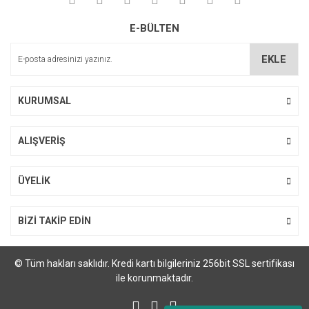
Ürün resmi kalitesiz, bozuk veya görüntülenemiyor.
E-BÜLTEN
Ürün açıklamasında eksik bilgiler bulunuyor.
Ürün bilgilerinde hatalar bulunuyor.
EKLE
Ürün fiyatı diğer sitelerden daha pahalı.
Bu ürüne benzer farklı alternatifler olmalı.
KURUMSAL
ALIŞVERİŞ
Gönder
ÜYELİK
BİZİ TAKİP EDİN
© Tüm hakları saklıdır. Kredi kartı bilgileriniz 256bit SSL sertifikası
ile korunmaktadır.