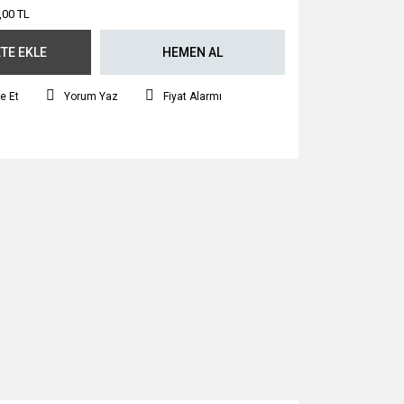
,00 TL
TE EKLE
HEMEN AL
e Et
Yorum Yaz
Fiyat Alarmı