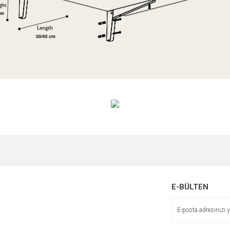
e diğer konularda yetersiz gördüğünüz noktaları öneri formunu kullanarak tarafımı
Bu ürüne ilk yorumu siz yapın!
r.
Yorum Yaz
E-BÜLTEN