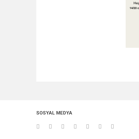
Bu ürünün fiyat bilgisi, resim, ürün açıklamalarında v
Görüş ve önerileriniz için teşekkür ederiz.
Ürün resmi kalitesiz, bozuk veya görüntülenemiyo
SOSYAL MEDYA
Ürün açıklamasında eksik bilgiler bulunuyor.
Ürün bilgilerinde hatalar bulunuyor.
Ürün fiyatı diğer sitelerden daha pahalı.