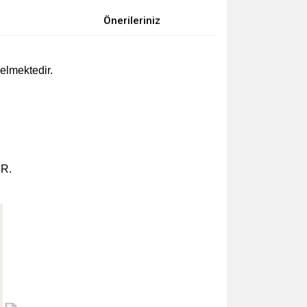
Önerileriniz
.
gelmektedir.
R.