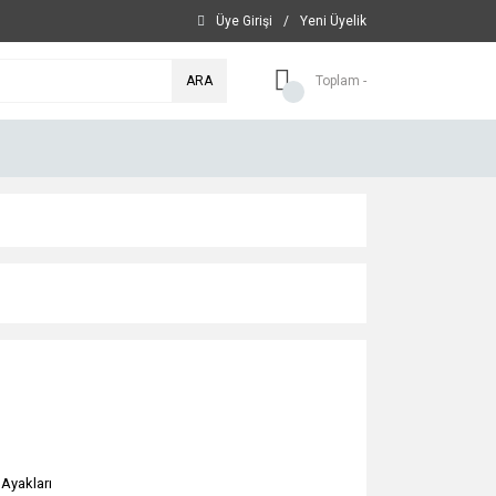
Üye Girişi
/
Yeni Üyelik
ARA
Toplam -
 Ayakları