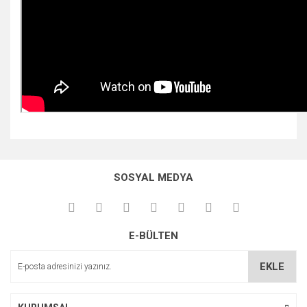
Bu ürünün fiyat bilgisi, resim, ürün açıklamalarında ve diğer
konularda yetersiz gördüğünüz noktaları öneri formunu
Bu ürüne ilk yorumu siz yapın!
kullanarak tarafımıza iletebilirsiniz.
SOSYAL MEDYA
Görüş ve önerileriniz için teşekkür ederiz.
Yorum Yaz
Ürün resmi kalitesiz, bozuk veya görüntülenemiyor.
E-BÜLTEN
Ürün açıklamasında eksik bilgiler bulunuyor.
Ürün bilgilerinde hatalar bulunuyor.
EKLE
Ürün fiyatı diğer sitelerden daha pahalı.
Bu ürüne benzer farklı alternatifler olmalı.