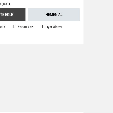
00,00 TL
TE EKLE
HEMEN AL
e Et
Yorum Yaz
Fiyat Alarmı