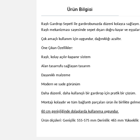
Ürün Bilgisi
Raylı Gardrop Sepeti ile g
ardırobunuzda düzeni kolayca sağlayın.
Raylı mekanizması sayesinde sepet dışarı doğru kayar ve eşyalar
Çok amaçlı kullanım için uygundur
, dağınıklığı azaltır.
Öne Çıkan Özellikler:
Raylı, kolay açılır-kapanır sistem
Alan tasarrufu sağlayan tasarım
Dayanıklı malzeme
Modern ve sade görünüm
Daha düzenli, daha kullanışlı bir gardırop için pratik bir çözüm.
Montajı kolaydır ve tüm bağlantı parçaları ürün ile birlikte gelme
60 cm genişliğinde dolaplarda kullanıma uygundur.
Ürün ölçüleri: Genişlik: 555-575 mm Derinlik: 465 mm Yüksekli
Bu ürünün fiyat bilgisi, resim, ürün açıklamalarında v