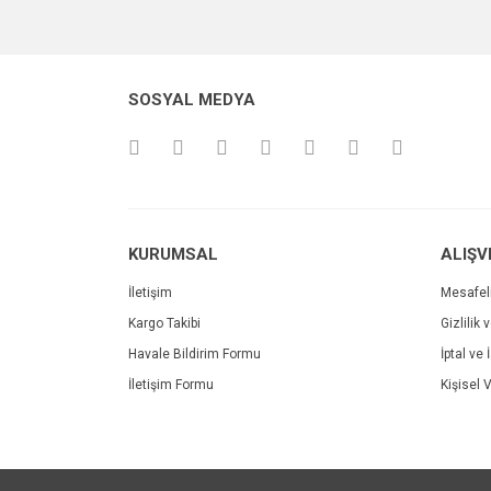
Görüş ve önerileriniz için teşekkür ederiz.
Ürün resmi kalitesiz, bozuk veya görüntülenemiyo
SOSYAL MEDYA
Ürün açıklamasında eksik bilgiler bulunuyor.
Ürün bilgilerinde hatalar bulunuyor.
Ürün fiyatı diğer sitelerden daha pahalı.
Bu ürüne benzer farklı alternatifler olmalı.
KURUMSAL
ALIŞV
İletişim
Mesafel
Kargo Takibi
Gizlilik 
Havale Bildirim Formu
İptal ve 
İletişim Formu
Kişisel V