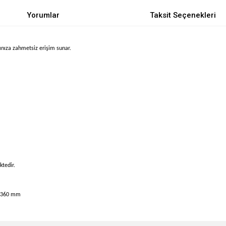
Yorumlar
Taksit Seçenekleri
ınıza zahmetsiz erişim sunar.
ktedir.
k: 360 mm
e diğer konularda yetersiz gördüğünüz noktaları öneri formunu kullanarak tarafımı