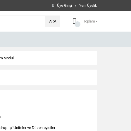
Üye Girişi
/
Yeni Üyelik
ARA
Toplam -
 cm Modül
!
drop İçi Üniteler ve Düzenleyiciler