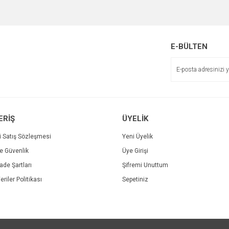
Bu ürüne ilk yorumu siz yapın!
r.
Yorum Yaz
E-BÜLTEN
ERİŞ
ÜYELİK
i Satış Sözleşmesi
Yeni Üyelik
ve Güvenlik
Üye Girişi
Gönder
İade Şartları
Şifremi Unuttum
eriler Politikası
Sepetiniz