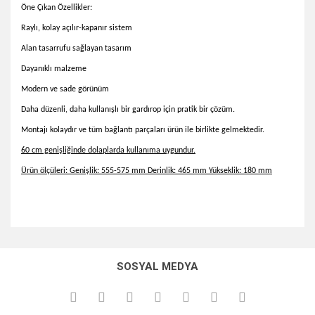
Öne Çıkan Özellikler:
Raylı, kolay açılır-kapanır sistem
Alan tasarrufu sağlayan tasarım
Dayanıklı malzeme
Modern ve sade görünüm
Daha düzenli, daha kullanışlı bir gardırop için pratik bir çözüm.
Montajı kolaydır ve tüm bağlantı parçaları ürün ile birlikte gelmektedir.
60 cm genişliğinde dolaplarda kullanıma uygundur.
Ürün ölçüleri: Genişlik: 555-575 mm Derinlik: 465 mm Yükseklik: 180 mm
Bu ürünün fiyat bilgisi, resim, ürün açıklamalarında ve diğer
konularda yetersiz gördüğünüz noktaları öneri formunu
Bu ürüne ilk yorumu siz yapın!
kullanarak tarafımıza iletebilirsiniz.
SOSYAL MEDYA
Görüş ve önerileriniz için teşekkür ederiz.
Yorum Yaz
Ürün resmi kalitesiz, bozuk veya görüntülenemiyor.