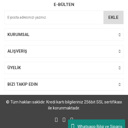
E-BÜLTEN
Ürün açıklamasında eksik bilgiler bulunuyor.
Ürün bilgilerinde hatalar bulunuyor.
EKLE
Ürün fiyatı diğer sitelerden daha pahalı.
Bu ürüne benzer farklı alternatifler olmalı.
KURUMSAL
ALIŞVERİŞ
Gönder
ÜYELİK
BİZİ TAKİP EDİN
© Tüm hakları saklıdır. Kredi kartı bilgileriniz 256bit SSL sertifikası
ile korunmaktadır.
Whatsapp Bilgi ve Sipariş