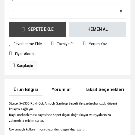
SEPETE EKLE
HEMEN AL
Tavsiye Et
Yorum Yaz
Fiyat Alarmı
Karşılaştır
Ürün Bilgisi
Yorumlar
Taksit Seçenekleri
Starax S-6355 Raylı Çok Amaçlı Gardrop Sepeti ile gardırobunuzda düzeni
kolayca sağlayın.
Raylı mekanizması sayesinde sepet dışarı doğru kayar ve eşyalarınıza
zahmetsiz erişim sunar.
Çok amaçlı kullanım için uygundur, dağınıklığı azaltır.