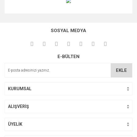
Bu ürünün fiyat bilgisi, resim, ürün açıklamalarında ve diğer
konularda yetersiz gördüğünüz noktaları öneri formunu
Bu ürüne ilk yorumu siz yapın!
kullanarak tarafımıza iletebilirsiniz.
SOSYAL MEDYA
Görüş ve önerileriniz için teşekkür ederiz.
Yorum Yaz
Ürün resmi kalitesiz, bozuk veya görüntülenemiyor.
E-BÜLTEN
Ürün açıklamasında eksik bilgiler bulunuyor.
Ürün bilgilerinde hatalar bulunuyor.
EKLE
Ürün fiyatı diğer sitelerden daha pahalı.
Bu ürüne benzer farklı alternatifler olmalı.
KURUMSAL
ALIŞVERİŞ
Gönder
ÜYELİK